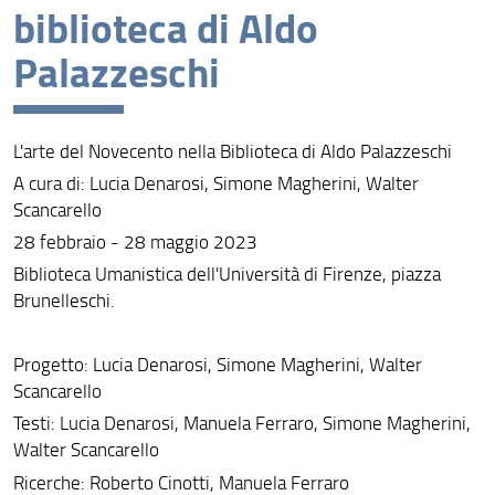
biblioteca di Aldo
Organizzazione
Palazzeschi
Accordi nazionali e internazionali
Convegni
L'arte del Novecento nella Biblioteca di Aldo Palazzeschi
Incontri e Giornate di Studio
A cura di: Lucia Denarosi, Simone Magherini, Walter
Scancarello
Mostre
28 febbraio - 28 maggio 2023
Pubblicazioni
Biblioteca Umanistica dell'Università di Firenze, piazza
Brunelleschi.
Progetto: Lucia Denarosi, Simone Magherini, Walter
Scancarello
Testi: Lucia Denarosi, Manuela Ferraro, Simone Magherini,
Walter Scancarello
Ricerche: Roberto Cinotti, Manuela Ferraro