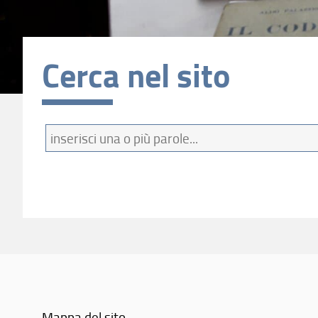
Cerca nel sito
Termini
da
cercare
Mappa del sito