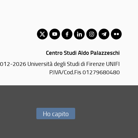
Centro Studi Aldo Palazzeschi
012-2026 Università degli Studi di Firenze UNIFI
P.IVA/Cod.Fis 01279680480
Via della Pergola, 60 - 50121 Firenze (FI)
Tel.
+39 055 2756297
E-mail:
c.palazzeschi(AT)unifi.it
Ho capito
Redazione Web
i