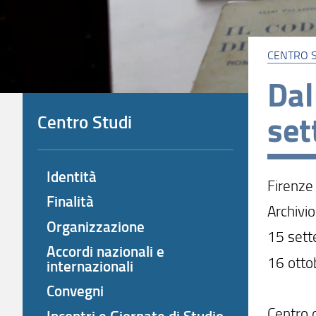
CENTRO S
Dal
set
Centro Studi
Identità
Firenze
Finalità
Archivio
Organizzazione
15 set
Accordi nazionali e
16 otto
internazionali
Convegni
Centro d
Incontri e Giornate di Studio