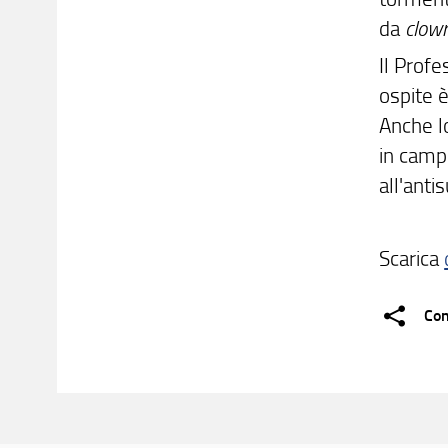
da
clow
Il Profe
ospite 
Anche l
in campo
all'anti
Scarica
Con