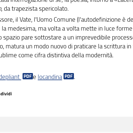
n
, da trapezista spericolato.
ssore, il Vate, l'Uomo Comune (l'autodefinizione è del
è la medesima, ma volta a volta mette in luce forme 
o spazio pare sottostare a un imprevedibile processo
, matura un modo nuovo di praticare la scrittura in v
sublime come cifra distintiva della modernità.
depliant
e
locandina
.
dividi