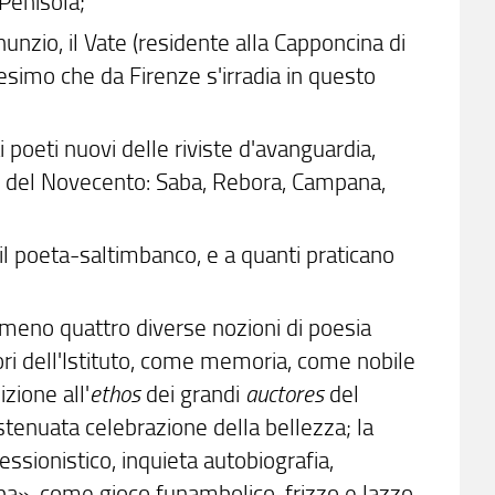
 Penisola;
unzio, il Vate (residente alla Capponcina di
esimo che da Firenze s'irradia in questo
ai poeti nuovi delle riviste d'avanguardia,
ti del Novecento: Saba, Rebora, Campana,
 il poeta-saltimbanco, e a quanti praticano
meno quattro diverse nozioni di poesia
sori dell'Istituto, come memoria, come nobile
zione all'
ethos
dei grandi
auctores
del
tenuata celebrazione della bellezza; la
sionistico, inquieta autobiografia,
rba», come gioco funambolico, frizzo e lazzo