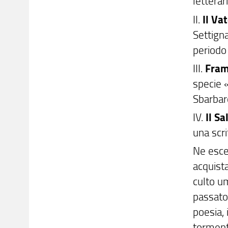
letterar
II.
Il Va
Settign
periodo 
III.
Fram
specie 
Sbarbaro
IV.
Il S
una scri
Ne esce
acquista
culto um
passato
poesia,
torment