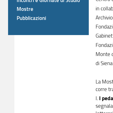
in coll
Mostre
Archivio
Pubblicazioni
Fondazi
Gabinett
Fondaz
Monte d
di Siena
La Mostr
corre tr
I.
I peda
segnala 