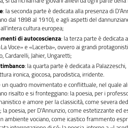
ia, sì da richiamare giovani allievi da ogni parte della
te
: la seconda parte è dedicata alla presenza di D'Ann
ano dal 1898 al 1910), e agli aspetti del dannunzian
all'intera cultura europea;
menti di autocoscienza
: la terza parte è dedicata 
«La Voce» e «Lacerba», ovvero ai grandi protagonis
, Cardarelli, Jahier, Ungaretti;
altimbanco
: la quarta parte è dedicata a Palazzeschi,
ttura ironica, giocosa, parodistica, irridente.
 un quadro movimentato e conflittuale, nel quale al
no risalto e si fronteggiano: la poesia, per i profes
anistico e amore per la classicità, come severa dedi
; la poesia, per D'Annunzio, come estetizzante ed es
 in ambiente vociano, come icastico frammento espres
ata interrogazione di sé; la poesia, intorno a «Lace