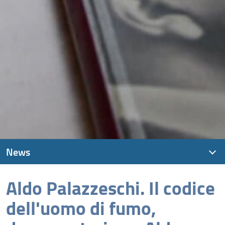
News
Aldo Palazzeschi. Il codice
News recenti
dell'uomo di fumo,
Archivio