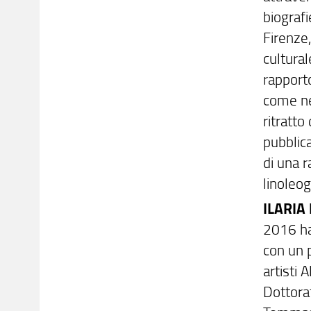
biografi
Firenze
cultural
rapport
come ne
ritratto
pubblica
di una r
linoleog
ILARIA
2016 ha 
con un p
artisti
Dottorat