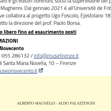
 e gli editori fiorentini, sotto la supervisione del p
Magherini. Dal gennaio 2021 è all’Université de Fri
ove collabora al progetto Ugo Foscolo, Epistolario 1
to la direzione del prof. Paolo Borsa.
o libero fino ad esaurimento posti
MAZIONI
 Novecento
9 055 286132 /
info@musefirenze.it
di Santa Maria Novella, 10 – Firenze
seonovecento.it