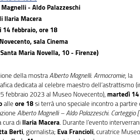
 Magnelli - Aldo Palazzeschi
di Ilaria Macera
 14 febbraio, ore 18
Novecento, sala Cinema
 Santa Maria Novella, 10 - Firenze)
sione della mostra
Alberto Magnelli. Armocromie,
la
fica dedicata al celebre maestro dell’astrattismo (i
 15 febbraio 2023 al Museo Novecento),
martedì 14
io
alle
ore 18
si terrà uno speciale incontro a partire 
azione
Alberto Magnelli – Aldo Palazzeschi. Carteggio
a cura di
Ilaria Macera
. Durante l’evento interverra
tta Berti
, giornalista;
Eva Francioli
, curatrice Muse