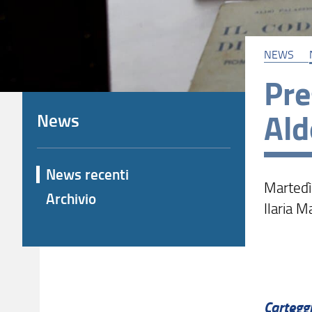
NEWS
Pre
Ald
News
News recenti
Martedì 
Archivio
Ilaria M
Carteg