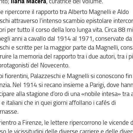
nto;
Ilaria Macera
, curatrice del volume.
e ripercorre il rapporto tra Alberto Magnelli e Aldo
chi attraverso l’intenso scambio epistolare intercor
ri per tutto il corso della loro lunga vita. Circa 88 m
negli anni a cavallo dal 1914 al 1971, conservate da
schi e scritte per la maggior parte da Magnelli, con
truire la memoria del rapporto tra i due autori, tra i p
 protagonisti del Novecento.
 fiorentini, Palazzeschi e Magnelli si conoscono fin
fanzia. Nel 1914 si recano insieme a Parigi, dove ha
cipare alla stagione d’oro di una «nobile intesa» tra a
 e italiani che in quei giorni affollano i cafés di
rnasse.
rientro a Firenze, le lettere ripercorrono le vicende 
so le vicissitudini delle diverse carriere e delle dive