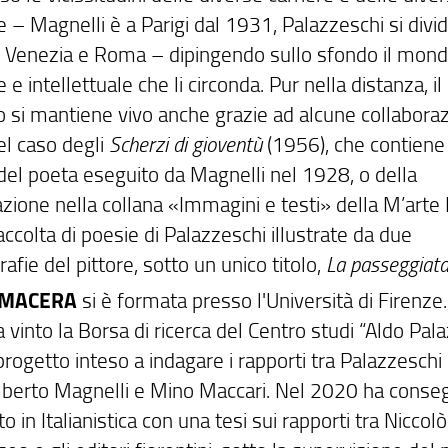
e – Magnelli è a Parigi dal 1931, Palazzeschi si divid
, Venezia e Roma – dipingendo sullo sfondo il mon
e e intellettuale che li circonda. Pur nella distanza, il
o si mantiene vivo anche grazie ad alcune collaboraz
l caso degli
Scherzi di gioventù
(1956), che contiene
 del poeta eseguito da Magnelli nel 1928, o della
zione nella collana «Immagini e testi» della M’arte 
accolta di poesie di Palazzeschi illustrate da due
rafie del pittore, sotto un unico titolo,
La passeggiat
 MACERA
si è formata presso l'Università di Firenze
vinto la Borsa di ricerca del Centro studi “Aldo Pal
rogetto inteso a indagare i rapporti tra Palazzeschi 
 Alberto Magnelli e Mino Maccari. Nel 2020 ha consegu
o in Italianistica con una tesi sui rapporti tra Niccolò