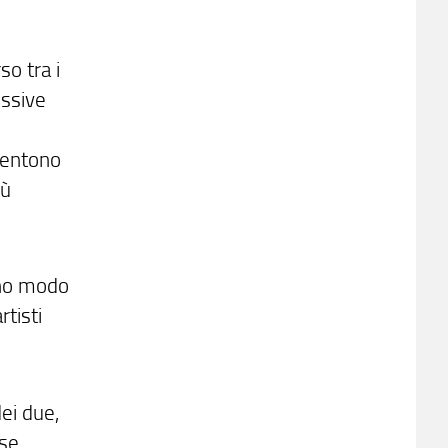
so tra i
issive
sentono
iù
nno modo
rtisti
dei due,
rse