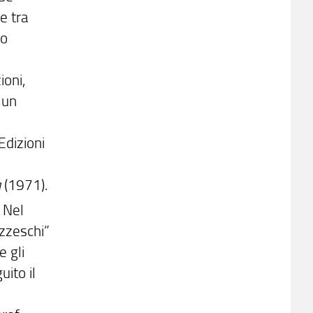
e tra
do
ioni,
 un
Edizioni
a
(1971).
. Nel
azzeschi”
e gli
ito il