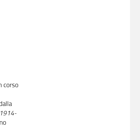
n corso
dalla
 [1914-
nno
o