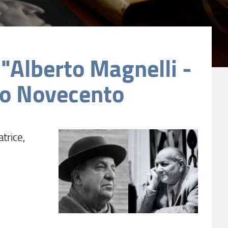
"Alberto Magnelli -
eo Novecento
trice,