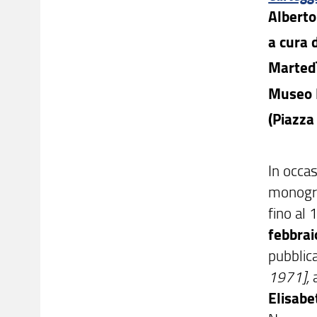
Alberto
a cura 
Martedì
Museo 
(Piazza
In occa
monogra
fino al
febbra
pubblic
1971],
Elisabe