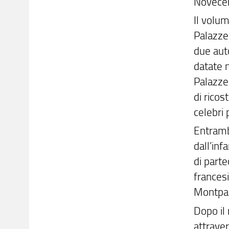
Novece
Il volum
Palazzes
due auto
datate 
Palazze
di ricos
celebri
Entrambi
dall’in
di parte
francesi
Montpa
Dopo il 
attraver