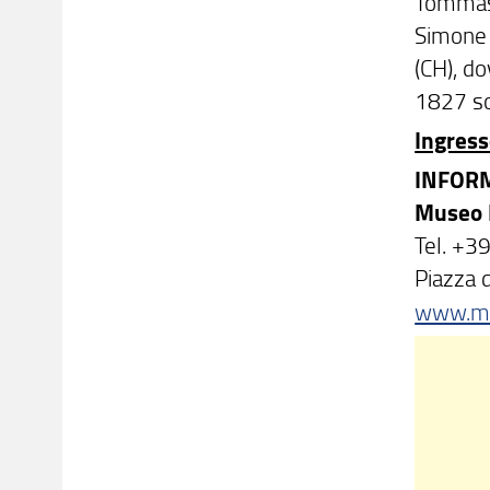
Tommaseo
Simone 
(CH), d
1827 sot
Ingress
INFOR
Museo
Tel. +3
Piazza 
www.mu