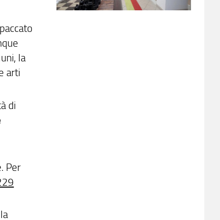
spaccato
inque
uni, la
e arti
tà di
e
. Per
229
la