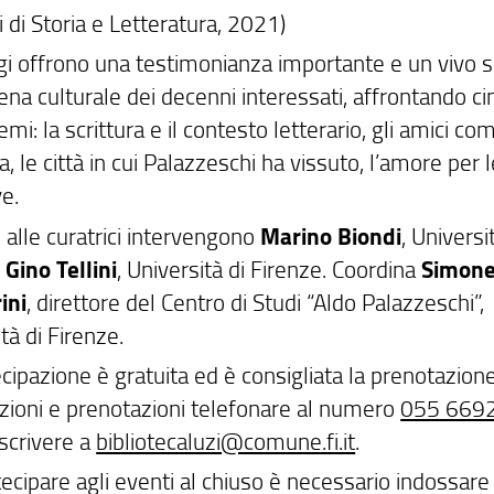
i di Storia e Letteratura, 2021)
ggi offrono una testimonianza importante e un vivo 
ena culturale dei decenni interessati, affrontando c
emi: la scrittura e il contesto letterario, gli amici com
a, le città in cui Palazzeschi ha vissuto, l’amore per l
ve.
 alle curatrici intervengono
Marino Biondi
, Universi
,
Gino Tellini
, Università di Firenze. Coordina
Simon
ini
, direttore del Centro di Studi “Aldo Palazzeschi”,
tà di Firenze.
cipazione è gratuita ed è consigliata la prenotazione
zioni e prenotazioni telefonare al numero
055 669
scrivere a
bibliotecaluzi@comune.fi.it
.
ecipare agli eventi al chiuso è necessario indossare 