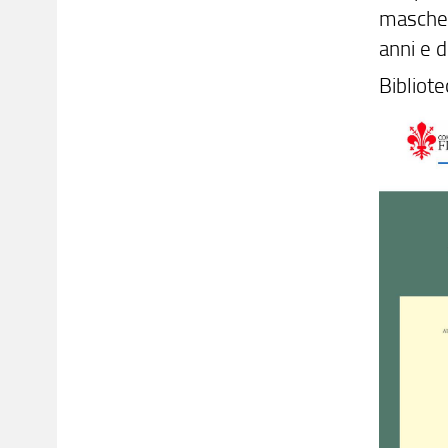
mascheri
anni e 
Bibliote