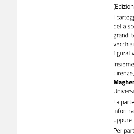
(Edizion
I carte
della sc
grandi t
vecchiai
figurati
Insieme
Firenze
Magher
Universi
La parte
informa
oppure 
Per part