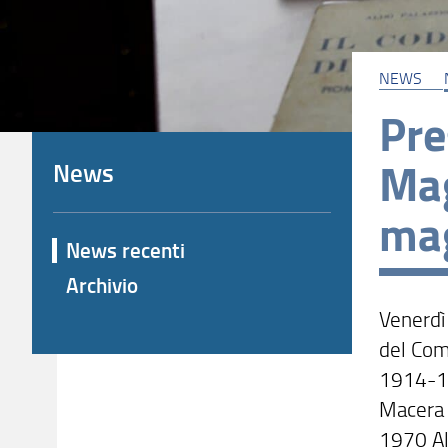
NEWS
Pre
Mag
News
mag
News recenti
Archivio
Venerdì
del Comu
1914-19
Macera (
1970 Al