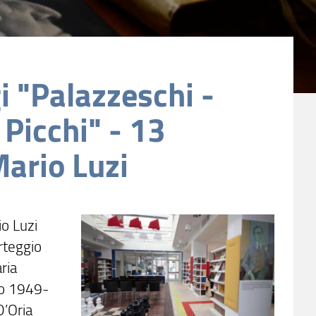
i "Palazzeschi -
 Picchi" - 13
ario Luzi
io Luzi
rteggio
ria
gio 1949-
D’Oria