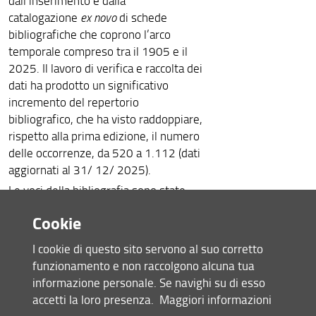
dall’inserimento e dalla
catalogazione
ex novo
di schede
bibliografiche che coprono l’arco
temporale compreso tra il 1905 e il
2025. Il lavoro di verifica e raccolta dei
dati ha prodotto un significativo
incremento del repertorio
bibliografico, che ha visto raddoppiare,
rispetto alla prima edizione, il numero
delle occorrenze, da 520 a 1.112 (dati
aggiornati al 31/ 12/ 2025).
Le voci della bibliografia sono state
catalogate
preliminarmente
secondo
Cookie
sette macro-tipologie
per consentire
una più agevole consultazione:
I cookie di questo sito servono al suo corretto
funzionamento e non raccolgono alcuna tua
Scritti su rivista
: testi e interventi
informazione personale. Se navighi su di esso
pubblicati su periodico.
accetti la loro presenza.
Maggiori informazioni
Scritti su volume
: testi