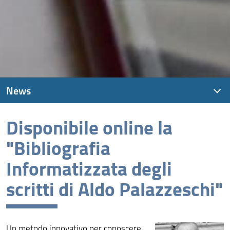
News
Disponibile online la
News recenti
"Bibliografia
Archivio
Informatizzata degli
scritti di Aldo Palazzeschi"
Un metodo innovativo per conoscere