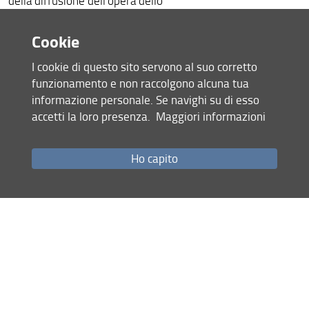
della diffusione dell'opera dello
scrittore fiorentino in Brasile.
L'evento mira a rafforzare i legami
Cookie
esistenti tra le istituzioni partecipanti
I cookie di questo sito servono al suo corretto
al progetto e a presentare i primi
funzionamento e non raccolgono alcuna tua
risultati di una ricerca in corso, che
informazione personale. Se navighi su di esso
coinvolge una rete di ricercatori e
accetti la loro presenza.
Maggiori informazioni
docenti collegati a istituzioni
accademiche, biblioteche e archivi
italiani e brasiliani. L'evento, riunendo
Ho capito
esperti, ricercatori, studenti e
chiunque sia interessato all'opera dello
scrittore fiorentino, oggi considerato
uno dei più importanti autori italiani
del XX secolo, si propone di stimolare
la riflessione sulla modernità e
l'innovazione dell'opera di Palazzeschi,
riflettendo sulla critica esistente e
suscitando interesse per nuove