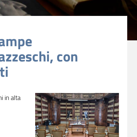
Stampe
lazzeschi, con
ti
i in alta