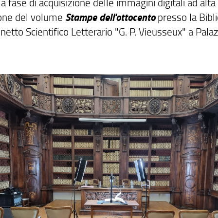
 la fase di acquisizione delle immagini digitali ad alta
Stampe dell'ottocento
ione del volume
presso la Bibl
netto Scientifico Letterario "G. P. Vieusseux" a Pala