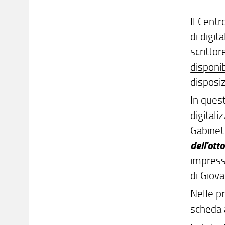
Il Centr
di digit
scrittor
disponib
disposiz
In quest
digital
Gabinett
dell'ott
impresso
di Giov
Nelle p
scheda 