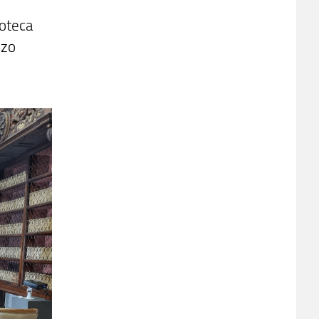
ioteca
zzo