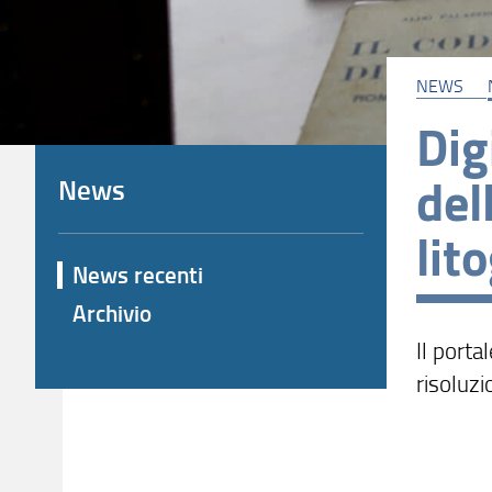
NEWS
Dig
del
News
lit
News recenti
Archivio
Il porta
risoluz