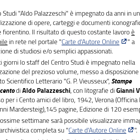
o Studi "Aldo Palazzeschi" è impegnato da anni in un
alizzazione di opere, carteggi e documenti iconografic
e fiorentino. Il risultato di questo costante lavoro
è
ile
in rete nel portale "
Carte d'Autore Online
" a
ione di studiosi e/o semplici appassionati.
i giorni lo staff del Centro Studi è impegnato nella
izzazione del prezioso volume, messo a disposizione
Stampe
o Scientifico Letterario "G. P. Vieusseux",
ocento
di
Aldo Palazzeschi
, con litografie di
Gianni V
 per i Cento amici del libro, 1942, Verona (Officina
anni Mardersteig),145 pagine, Edizione di 120 esemp
rossime settimane sarà possibile visualizzare immag
archivistica completa su "
Carte d'Autore Online
".