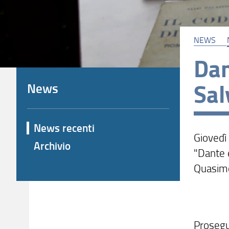
NEWS
Dan
Sal
News
News recenti
Giovedì
Archivio
"Dante e
Quasim
Prosegue