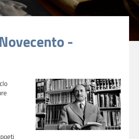
l Novecento -
clo
ore
 poeti