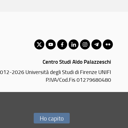
Centro Studi Aldo Palazzeschi
012-2026 Università degli Studi di Firenze UNIFI
P.IVA/Cod.Fis 01279680480
Via della Pergola, 60 - 50121 Firenze (FI)
Tel.
+39 055 2756297
E-mail:
c.palazzeschi(AT)unifi.it
Ho capito
Redazione Web