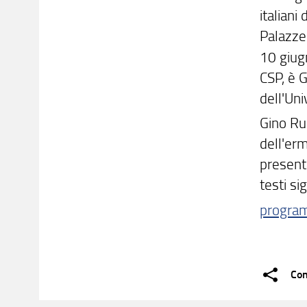
italiani
Palazzes
10 giug
CSP, è G
dell'Uni
Gino Ru
dell'er
presenta
testi sig
progra
Con