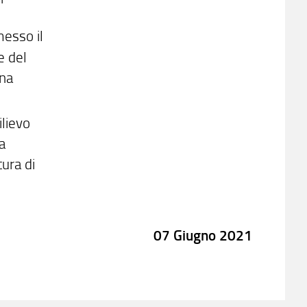
messo il
 del
ana
ilievo
a
tura di
07 Giugno 2021