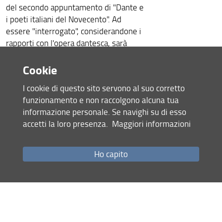
del secondo appuntamento di "Dante e
i poeti italiani del Novecento". Ad
essere "interrogato", considerandone i
rapporti con l'opera dantesca, sarà
Aldo Palazzeschi.
Cookie
L'incontro potrà essere visualizzato
sul
canale
YouTube del Centro Studi
I cookie di questo sito servono al suo corretto
a partire dalle ore 17 del 25 marzo.
funzionamento e non raccolgono alcuna tua
Ricordiamo che il
programma
del
informazione personale. Se navighi su di esso
ciclo di eventi organizzato dal Centro di
accetti la loro presenza.
Maggiori informazioni
Studi "Aldo Palazzeschi" è coordinato
da Simone Magherini, Luca Azzetta e
Ho capito
Gino Tellini e si articola in 20 incontri
online distribuiti da marzo a dicembre
2021.
Le presentazioni critico-interpretative
dei 20 incontri (unitamente ai testi
letti) saranno edite in un volume della