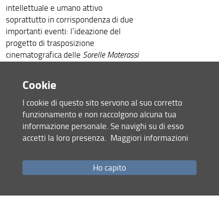
intellettuale e umano attivo
soprattutto in corrispondenza di due
importanti eventi: l’ideazione del
progetto di trasposizione
cinematografica delle
Sorelle Materassi
e il comune laboratorio artistico
avviato per l’allestimento del volume
Cookie
di
Bestie del 900
.
scambio epistolare
Lo
occupa oltre un
I cookie di questo sito servono al suo corretto
trentennio delle vite degli autori e,
funzionamento e non raccolgono alcuna tua
seppur desultorio, documenta la
informazione personale. Se navighi su di esso
laboriosità, la fucina d’idee, il
accetti la loro presenza.
Maggiori informazioni
fermento, la progettualità e i consigli
dei due corrispondenti: la possibilità di
Ho capito
ricavare un film dal romanzo
Sorelle
Materassi
, il modo in cui sarebbe stato
più opportuno realizzarlo, o anche i
confronti sul progetto del volume di
Bestie
ne costituiscono alcuni esempi.